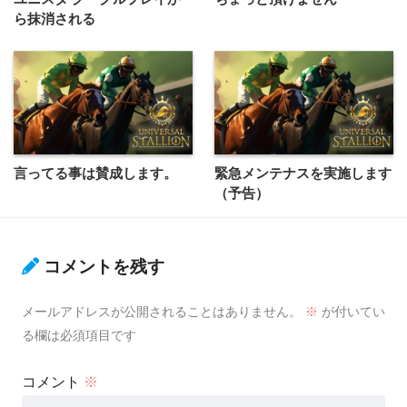
ら抹消される
言ってる事は賛成します。
緊急メンテナスを実施します
（予告）
コメントを残す
メールアドレスが公開されることはありません。
※
が付いてい
る欄は必須項目です
コメント
※