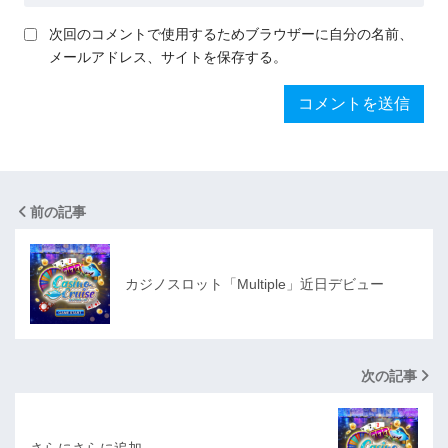
次回のコメントで使用するためブラウザーに自分の名前、
メールアドレス、サイトを保存する。
前の記事
カジノスロット「Multiple」近日デビュー
次の記事